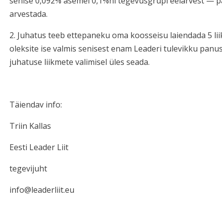
senise 0,092% asemel 0,1%ni tegevusgrupi eelarvest — p
arvestada.
2. Juhatus teeb ettepaneku oma koosseisu laiendada 5 lii
oleksite ise valmis senisest enam Leaderi tulevikku panu
juhatuse liikmete valimisel üles seada.
Täiendav info:
Triin Kallas
Eesti Leader Liit
tegevijuht
info@leaderliit.eu