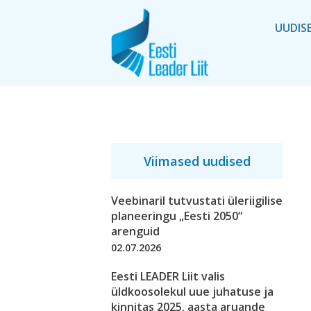
UUDIS
Viimased uudised
Veebinaril tutvustati üleriigilise
planeeringu „Eesti 2050“
arenguid
02.07.2026
Eesti LEADER Liit valis
üldkoosolekul uue juhatuse ja
kinnitas 2025. aasta aruande