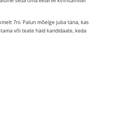
alume seda oma eelarve kinnitamisel
kmelt 7ni. Palun mõelge juba täna, kas
stama või teate häid kandidaate, keda