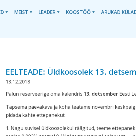
ED
MEIST
LEADER
KOOSTÖÖ
ARUKAD KÜLA
EELTEADE: Üldkoosolek 13. detsem
13.12.2018
Palun reserveerige oma kalendris
13. detsember
Eesti L
Täpsema päevakava ja koha teatame novembri keskpaigas
pidada kahte ettepanekut.
1. Nagu suvisel üldkoosolekul räägitud, teeme ettepanek