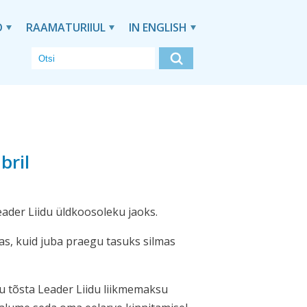
D
RAAMATURIIUL
IN ENGLISH
bril
eader Liidu üldkoosoleku jaoks.
, kuid juba praegu tasuks silmas
u tõsta Leader Liidu liikmemaksu