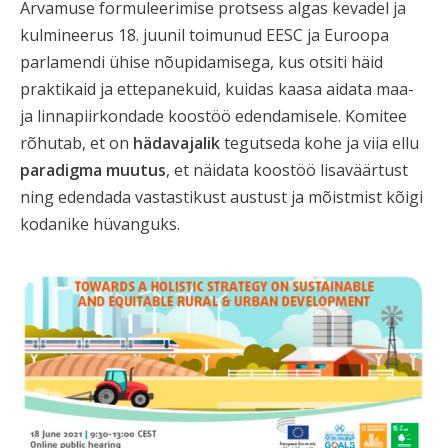
Arvamuse formuleerimise protsess algas kevadel ja
kulmineerus 18. juunil toimunud EESC ja Euroopa
parlamendi ühise nõupidamisega, kus otsiti häid
praktikaid ja ettepanekuid, kuidas kaasa aidata maa-
ja linnapiirkondade koostöö edendamisele. Komitee
rõhutab, et on
hädavajalik
tegutseda kohe ja viia ellu
paradigma muutus
, et näidata koostöö lisaväärtust
ning edendada vastastikust austust ja mõistmist kõigi
kodanike hüvanguks.