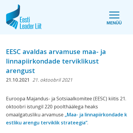
MENÜÜ
EESC avaldas arvamuse maa- ja
linnapiirkondade terviklikust
arengust
21.10.2021
21. oktoobril 2021
Euroopa Majandus- ja Sotsiaalkomitee (EESC) kiitis 21.
oktoobri istungil 220 poolthäälega heaks
omaalgatusliku arvamuse
„Maa- ja linnapiirkondade k
estliku arengu terviklik strateegia“
.