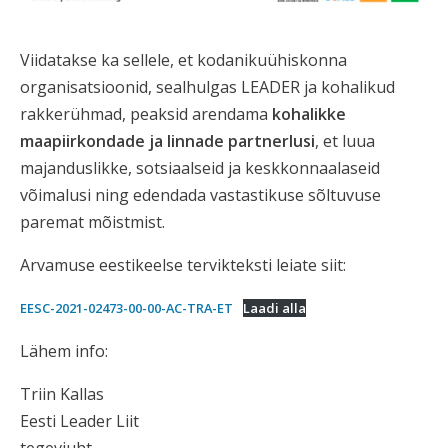
Viidatakse ka sellele, et kodanikuühiskonna
organisatsioonid, sealhulgas LEADER ja kohalikud
rakkerühmad, peaksid arendama
kohalikke
maapiirkondade ja linnade partnerlusi
, et luua
majanduslikke, sotsiaalseid ja keskkonnaalaseid
võimalusi ning edendada vastastikuse sõltuvuse
paremat mõistmist.
Arvamuse eestikeelse tervikteksti leiate siit:
EESC-2021-02473-00-00-AC-TRA-ET
Laadi alla
Lähem info:
Triin Kallas
Eesti Leader Liit