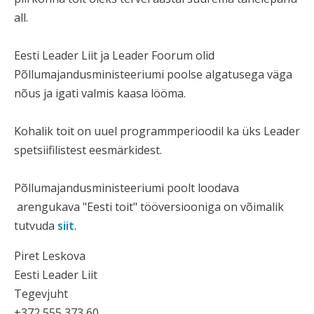
all.
Eesti Leader Liit ja Leader Foorum olid
Põllumajandusministeeriumi poolse algatusega väga
nõus ja igati valmis kaasa lööma.
Kohalik toit on uuel programmperioodil ka üks Leader
spetsiifilistest eesmärkidest.
Põllumajandusministeeriumi poolt loodava
arengukava "Eesti toit" tööversiooniga on võimalik
tutvuda
siit
.
Piret Leskova
Eesti Leader Liit
Tegevjuht
+372 555 373 60