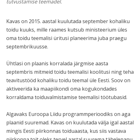
tutvustamise teemadel.
Kavas on
2015. aastal kuulutada september kohaliku
toidu kuuks, mille raames kutsub ministeerium üles
oma toidu teemalisi üritusi planeerima juba praegu
septembrikuusse.
Ühtlasi on plaanis korralada järgmise aasta
septembris mitmeid toidu teemalisi koolitusi ning teha
teavitustööd kohaliku toidu teemal üle Eesti. Soov on
aktiveerida ka maapiikondi oma kogukondades
korraldama toiduvalmistamise teemalisi töötubasid.
Algavaks Euroopa Liidu programmperioodiks on aga
plaanid suuremad. Kavas on kuulutada välja igal aastal
mingis Eesti piirkonnas toiduaasta, kus siis vastava
piirkonna toit oleks tervel aastal suurema tähelepanu