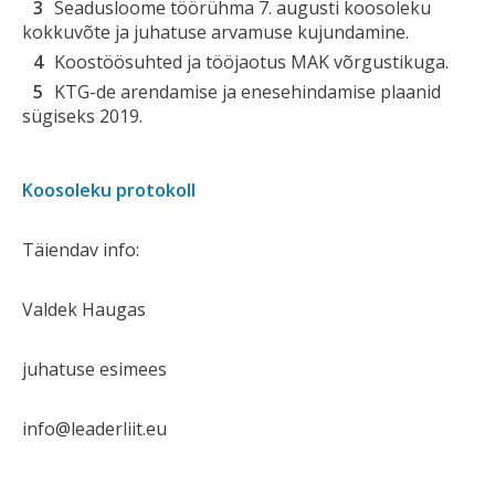
Seadusloome töörühma 7. augusti koosoleku
kokkuvõte ja juhatuse arvamuse kujundamine.
Koostöösuhted ja tööjaotus MAK võrgustikuga.
KTG-de arendamise ja enesehindamise plaanid
sügiseks 2019.
Koosoleku protokoll
Täiendav info:
Valdek Haugas
juhatuse esimees
info@leaderliit.eu