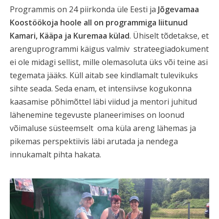
Programmis on 24 piirkonda üle Eesti ja
Jõgevamaa
Koostöökoja hoole all on programmiga liitunud
Kamari, Kääpa ja Kuremaa külad
. Ühiselt tõdetakse, et
arenguprogrammi käigus valmiv strateegiadokument
ei ole midagi sellist, mille olemasoluta üks või teine asi
tegemata jääks. Küll aitab see kindlamalt tulevikuks
sihte seada. Seda enam, et intensiivse kogukonna
kaasamise põhimõttel läbi viidud ja mentori juhitud
lähenemine tegevuste planeerimises on loonud
võimaluse süsteemselt oma küla areng lähemas ja
pikemas perspektiivis läbi arutada ja nendega
innukamalt pihta hakata.