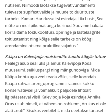
nutisein. Niimoodi laotakse tugevat vundamenti
tulevaste supifestivalide ja muude toiduürituste
tarbeks. Kamari Haridusseltsi esindaja Liia Lust: „See
mõte on meil pikemat aega kerinud. Soovime hakata
korraldama toidukoolitusi, õpiringe ja lastelaagrite
toitlustamist ning kõige selle tarbeks on köögi
arendamine otsene praktiline vajadus.“
Kääpa on Kalevipoja muistendite kaudu kõigile tuttav
.
Pealegi asub seal üks ja ainus Kalevipoja Koda
muuseumi, seikluspargi ning mänguhooviga. Mida
Kääpa kohta aga veel teada võiks, selle koondab
Kääpa rahvas arenguprogrammi raames kokku
konservatiivsel ja võimalikult paljudele lihtsalt
ligipääsetaval viisil. Kalevipoja Koja esindaja Annika
Oras usub nimelt, et vähem on rohkem: „Arukas ei ole
alati „nuti“. Sisukas veebileht, mida peetakse tänasel