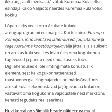
ikka aeg-ajalt meelsasti,“ võtab Kuremaa Külaseltsi
esindaja Kaido Väljaots naerdes Kuremaa küla võlud
kokku.
Lõpetuseks veel korra Arukate külade
arenguprogrammi eesmärgist. Kui terminid
Euroopa
Komisjon
,
innovaatilised lahendused, juurutamine
ja
tegevusrühma koostööprojekt
välja jätta, siis sisuliselt
on arukas küla see, kes leiab üles oma kogukonna
tugevused ja paneb need enda kasuks tööle.
Digilahendused ei ole ilmtingimata kohustuslik
element, sest ka kogukonnateenused,
taastuvenergia, ringmajandus on märksõnad, mis
arukat küla iseloomustavad ja Jõgevamaa külad on
vastavalt oma kogukonna vajadustele neid märksõnu
kenasti tegudeks realiseerimas.
Huvi korral on võimalik heade näidetega mujal