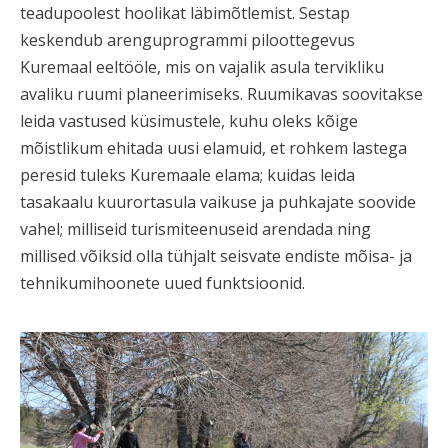
teadupoolest hoolikat läbimõtlemist. Sestap
keskendub arenguprogrammi piloottegevus
Kuremaal eeltööle, mis on vajalik asula tervikliku
avaliku ruumi planeerimiseks. Ruumikavas soovitakse
leida vastused küsimustele, kuhu oleks kõige
mõistlikum ehitada uusi elamuid, et rohkem lastega
peresid tuleks Kuremaale elama; kuidas leida
tasakaalu kuurortasula vaikuse ja puhkajate soovide
vahel; milliseid turismiteenuseid arendada ning
millised võiksid olla tühjalt seisvate endiste mõisa- ja
tehnikumihoonete uued funktsioonid.