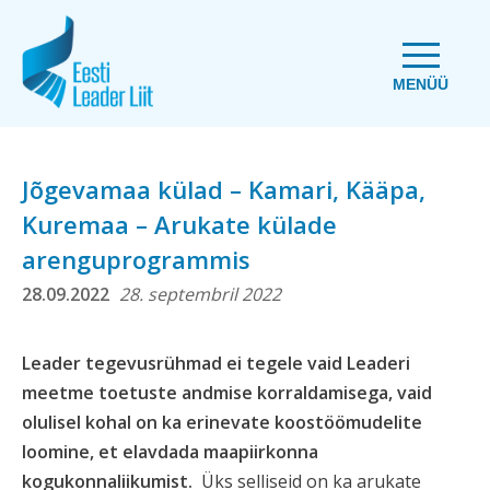
MENÜÜ
Jõgevamaa külad – Kamari, Kääpa,
Kuremaa – Arukate külade
arenguprogrammis
28.09.2022
28. septembril 2022
Leader tegevusrühmad ei tegele vaid Leaderi
meetme toetuste andmise korraldamisega, vaid
olulisel kohal on ka erinevate koostöömudelite
loomine, et elavdada maapiirkonna
kogukonnaliikumist.
Üks selliseid on ka arukate