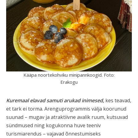
Kääpa noortekohviku minipannkoogid. Foto:
Erakogu
Kuremaal elavad samuti arukad inimesed,
kes teavad,
et tark ei torma. Arenguprogrammis välja koorunud
suunad – mugav ja atraktiivne avalik ruum, kutsuvad
sündmused ning kogukonna huve teeniv
turismiarendus – vajavad õnnestumiseks