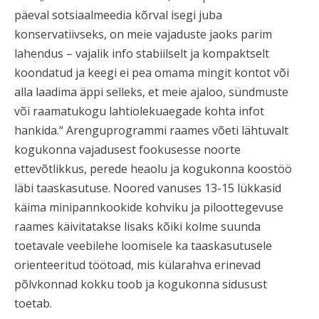
päeval sotsiaalmeedia kõrval isegi juba
konservatiivseks, on meie vajaduste jaoks parim
lahendus – vajalik info stabiilselt ja kompaktselt
koondatud ja keegi ei pea omama mingit kontot või
alla laadima äppi selleks, et meie ajaloo, sündmuste
või raamatukogu lahtiolekuaegade kohta infot
hankida.“ Arenguprogrammi raames võeti lähtuvalt
kogukonna vajadusest fookusesse noorte
ettevõtlikkus, perede heaolu ja kogukonna koostöö
läbi taaskasutuse. Noored vanuses 13-15 lükkasid
käima minipannkookide kohviku ja piloottegevuse
raames käivitatakse lisaks kõiki kolme suunda
toetavale veebilehe loomisele ka taaskasutusele
orienteeritud töötoad, mis külarahva erinevad
põlvkonnad kokku toob ja kogukonna sidusust
toetab.