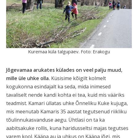
Kuremaa küla talgupäev. Foto: Erakogu
Jõgevamaa arukates külades on veel palju muud,
mille üle uhke olla.
Küsisime kõigilt kolmelt
kogukonna esindajalt ka seda, mida inimesed
tavaliselt nende kandi kohta ei tea, kuid mis vääriks
teadmist. Kamari üllatas uhke Õnneliku Kuke kujuga,
mis meenutab Kamaris 35 aastat tegutsenud riikliku
tõulinnukasvanduse aegu. Ühtlasi on ta ka
aabitsakuke rollis, kuna haridusseltsi majas tegutses
varem kool. Kääpa au ja uhkus on Kääpa jõgi, mis