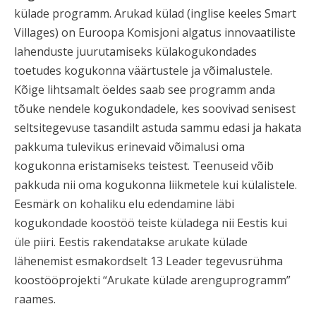
külade programm. Arukad külad (inglise keeles Smart
Villages) on Euroopa Komisjoni algatus innovaatiliste
lahenduste juurutamiseks külakogukondades
toetudes kogukonna väärtustele ja võimalustele.
Kõige lihtsamalt öeldes saab see programm anda
tõuke nendele kogukondadele, kes soovivad senisest
seltsitegevuse tasandilt astuda sammu edasi ja hakata
pakkuma tulevikus erinevaid võimalusi oma
kogukonna eristamiseks teistest. Teenuseid võib
pakkuda nii oma kogukonna liikmetele kui külalistele.
Eesmärk on kohaliku elu edendamine läbi
kogukondade koostöö teiste küladega nii Eestis kui
üle piiri. Eestis rakendatakse arukate külade
lähenemist esmakordselt 13 Leader tegevusrühma
koostööprojekti “Arukate külade arenguprogramm”
raames.