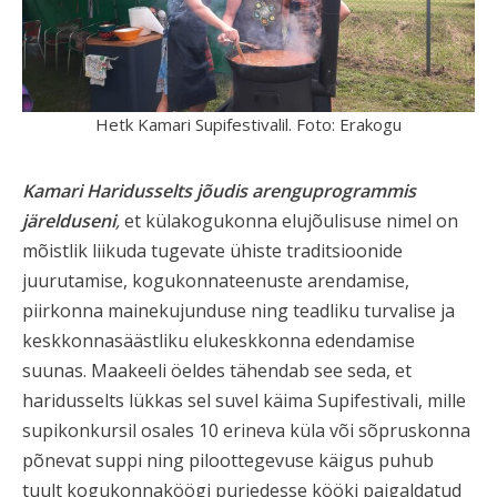
Hetk Kamari Supifestivalil. Foto: Erakogu
Kamari Haridusselts jõudis arenguprogrammis
järelduseni
,
et külakogukonna elujõulisuse nimel on
mõistlik liikuda tugevate ühiste traditsioonide
juurutamise, kogukonnateenuste arendamise,
piirkonna mainekujunduse ning teadliku turvalise ja
keskkonnasäästliku elukeskkonna edendamise
suunas. Maakeeli öeldes tähendab see seda, et
haridusselts lükkas sel suvel käima Supifestivali, mille
supikonkursil osales 10 erineva küla või sõpruskonna
põnevat suppi ning piloottegevuse käigus puhub
tuult kogukonnaköögi purjedesse kööki paigaldatud