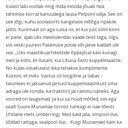
külast läbi voolab ning mida mööda jõuab hea
tahtmise korral kanuudega lausa Peipsini välja. See on
see jõgi, kuhu soolasorts kangelase mõõga ripakile
jättis. Kuremaal on aga suisa nii, et kui just silmi kinni
ei pane, ajab üks meeliülendav vaade teist taga, olgu
siis veski juurest Palamuse poole või järve kaldalt üle
vee. „Üks maastikuarhitektide õppejõud käis kunagi
meil ja kiitis, et ilusam, kui Lõuna-Eesti kuppelmaastik.
No külas viisakusest ikka tehakse komplimente.
Küsisin, et miks. Vastus oli loogiline ja tabav –
talumees ei jaksanud järsust kuppelmaastikust oma
adraga üle ronida, ka traktoril jäi rammu väheks. Aga
voored on laugemad. Ja kui sa nüüd mõtled, siis ega
sealt Suure Munamäe tornist tuhkagi ei näe tõesti.
Ühtlane mets ümberringi. Meil käid jala, siinpool ilus,
sõidad rattaga, sealpool ilus… Kuigi Munamäel käin ka