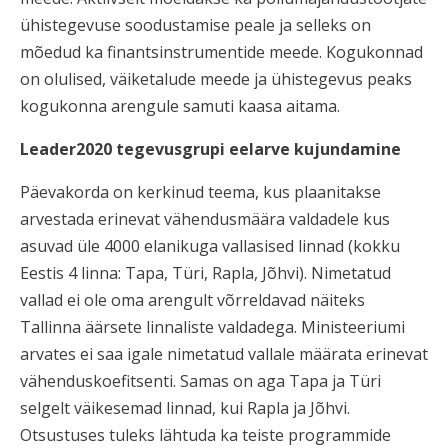
ühistegevuse soodustamise peale ja selleks on
mõedud ka finantsinstrumentide meede. Kogukonnad
on olulised, väiketalude meede ja ühistegevus peaks
kogukonna arengule samuti kaasa aitama.
Leader2020 tegevusgrupi eelarve kujundamine
Päevakorda on kerkinud teema, kus plaanitakse
arvestada erinevat vähendusmäära valdadele kus
asuvad üle 4000 elanikuga vallasised linnad (kokku
Eestis 4 linna: Tapa, Türi, Rapla, Jõhvi). Nimetatud
vallad ei ole oma arengult võrreldavad näiteks
Tallinna äärsete linnaliste valdadega. Ministeeriumi
arvates ei saa igale nimetatud vallale määrata erinevat
vähenduskoefitsenti. Samas on aga Tapa ja Türi
selgelt väikesemad linnad, kui Rapla ja Jõhvi.
Otsustuses tuleks lähtuda ka teiste programmide