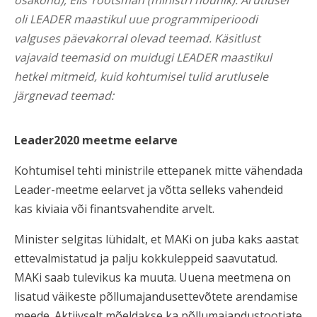
osakond), Elis Tootsman (ministri nõunik). Arutlusel
oli LEADER maastikul uue programmiperioodi
valguses päevakorral olevad teemad. Käsitlust
vajavaid teemasid on muidugi LEADER maastikul
hetkel mitmeid, kuid kohtumisel tulid arutlusele
järgnevad teemad:
Leader2020 meetme eelarve
Kohtumisel tehti ministrile ettepanek mitte vähendada
Leader-meetme eelarvet ja võtta selleks vahendeid
kas kiviaia või finantsvahendite arvelt.
Minister selgitas lühidalt, et MAKi on juba kaks aastat
ettevalmistatud ja palju kokkuleppeid saavutatud.
MAKi saab tulevikus ka muuta. Uuena meetmena on
lisatud väikeste põllumajandusettevõtete arendamise
meede. Aktiivselt mõeldakse ka põllumajandustootjate