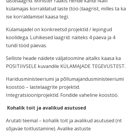
lastelaagrid. Minister rääkis nende kandi Navi
külamajas korraldatud laste (töö-)laagrist, milles ta ka
ise korraldamisel kaasa tegi.
Külamajadel on konkreetsd projektid / lepingud
koolidega. Lühikesed laagrid: näiteks 4 päeva ja 4
tundi tööd päevas.
Selliste heade näidete väljatoomine aitalks kaasa ka
POSITIIVSELE kuvandile KÜLAMAJADE TEGEVUSTEST.
Haridusministeeriumi ja põllumajandusministeeriumi
koostöö – lastelaagrite projektid.
Integratsiooniprojektid. Fondide vaheline koostöö.
Kohalik toit ja avalikud asutused
Arutati teemal – kohalik toit ja avalikud asutused (nt
sõjaväe toitlustamine). Avalike astuste