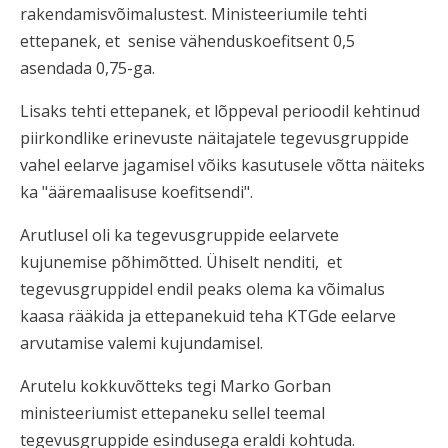
rakendamisvõimalustest. Ministeeriumile tehti
ettepanek, et senise vähenduskoefitsent 0,5
asendada 0,75-ga.
Lisaks tehti ettepanek, et lõppeval perioodil kehtinud
piirkondlike erinevuste näitajatele tegevusgruppide
vahel eelarve jagamisel võiks kasutusele võtta näiteks
ka "ääremaalisuse koefitsendi".
Arutlusel oli ka tegevusgruppide eelarvete
kujunemise põhimõtted. Ühiselt nenditi, et
tegevusgruppidel endil peaks olema ka võimalus
kaasa rääkida ja ettepanekuid teha KTGde eelarve
arvutamise valemi kujundamisel.
Arutelu kokkuvõtteks tegi Marko Gorban
ministeeriumist ettepaneku sellel teemal
tegevusgruppide esindusega eraldi kohtuda.