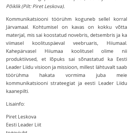
Põiklik (Pilt: Piret Leskova).
Kommunikatsiooni töörühm koguneb sellel korral
Järvamaal. Kohtumisel on kavas on kokku võtta
materjal, mis sai koostatud novebris, detsembris ja ka
viimasel koolituspäeval veebruaris, Hiiumaal.
Kahepärvasel Hiiumaa koolitusel olime nii
produktiivsed, et lõpuks sai sõnastatud ka Eesti
Leader Liidu visioon ja missioon, millest lähtuvalt saab
töörühma hakata vormima juba meie
kommunikatsiooni strateegiat ja eesti Leader Liidu
kaanepilti.
Lisainfo:
Piret Leskova
Eesti Leader Liit
tegevjuht