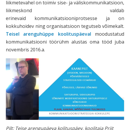
liikmetevahel on toimiv sise- ja väliskommunikatsioon,
liikmeskond valdab
erinevaid kommunikatsiooniprotsesse ja on
kokkuhoidev ning organisatsioon tegutseb võimekalt.
Teisel arenguhüppe koolituspäeval
moodustatud
kommunikatsiooni töörühm alustas oma tööd juba
novembris 2016.a.
Pilt: Teise arengupäeva kolituspäev, koolitaja Priit