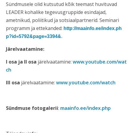
Sündmusele olid kutsutud kõik teemast huvituvad
LEADER kohalike tegevusgruppide esindajad,
ametnikud, poliitikud ja sotsiaalpartnerid. Seminari
programm ja ettekanded:
http://maainfo.ee/index.ph
p?id=5792&page=3394&
.
Järelvaatamine:
I osa ja II osa
järelvaatamine:
www.youtube.com/wat
ch
III osa
järelvaatamine:
www.youtube.com/watch
Sündmuse fotogalerii
:
maainfo.ee/index.php