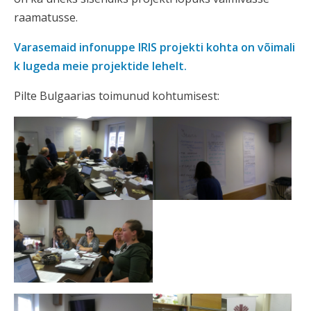
raamatusse.
Varasemaid infonuppe IRIS projekti kohta on võimali
k lugeda meie projektide lehelt.
Pilte Bulgaarias toimunud kohtumisest: