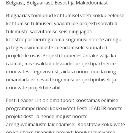
Belgiast, Bulgaariast, Eestist ja Makedooniast.
Bulgaarias toimunud kohtumisel võeti kokku eelmise
kohtumise tulmused, vaadati üle projekti soovitud
tulemuste saavutamise seis ning jagati
koostööpartneritega oma kogemusi noorte arengu-
ja tegevusvõimaluste laiendamisele suunatud
projektide osas. Projekti lõppedes antake välja ka
raamat, mis sisaldab ülevaadet projektipartnerite
erinevatest tegevustest, aidata noori õppida ning
omandada erinevaid kogemusi projektipõhiselt ja
erinevate projektide abil.
Eesti Leader Liit on omaltpoolt koostamas eelmise
programmperioodi kokkuvõtet Eesti LEADER noorte
projektidest ja nende mõjust noorte
arenguvõimaluste laiendamisel. Koostatav kokkuvõte
on ka üheks sisendiks projekti lõpuks valmivasse