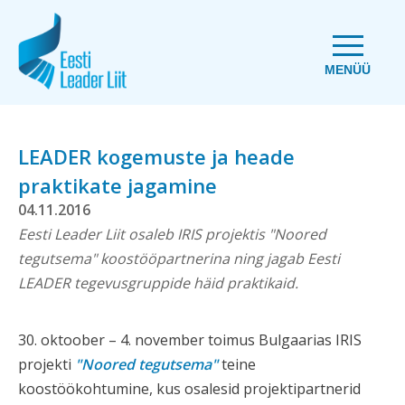
MENÜÜ
LEADER kogemuste ja heade
praktikate jagamine
04.11.2016
Eesti Leader Liit osaleb IRIS projektis "Noored
tegutsema" koostööpartnerina ning jagab Eesti
LEADER tegevusgruppide häid praktikaid.
30. oktoober – 4. november toimus Bulgaarias IRIS
projekti
"Noored tegutsema"
teine
koostöökohtumine, kus osalesid projektipartnerid