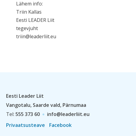
Lähem info:
Triin Kallas
Eesti LEADER Liit
tegevjuht
triin@leaderliit.eu
Eesti Leader Liit
Vangotalu, Saarde vald, Pärnumaa
Tel:
555 373 60
info@leaderliit.eu
Privaatsusteave
Facebook