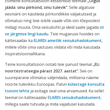
Esimene konsultatsioon keskendub teemale
„Õigus
jääda: sinu piirkond, sinu tulevik“
. Selle algatuse
eesmärk on käsitleda piirkondlikke väljakutseid ja
võimalusi ning teie isiklik vaade võib siin tõepoolest
midagi muuta. Oma seisukohti ja ideid saate jagada
ot
se järgmise lingi kaudu
. Teie mugavuse huvides on
kättesaadav ka
ELARDi ametlik seisukohadokument
,
millele võite oma vastuses viidata või mida kasutada
inspiratsiooniallikana.
Teine konsultatsioon ootab teie panust teemal
„ELi
noortestrateegia pärast 2027. aastat“
. See on
suurepärane võimalus väljendada, millisena näeme
noorte tulevikku Euroopas. Palun
külastage konsulta
tsiooni lehte
ja esitage seal oma arvamused. Ka sellel
teemal on kättesaadav E
LARDi seisukohadokument
,
millega saate tutvuda ja mida vajadusel kasutada.