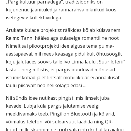
„Pargikultuur pärnadega“, traditsiooniks on
kujunenud jaanituled ja rannarahva piknikud koos
isetegevuskollektiividega.
Arukate külade projektist rääkides kõlab külavanem
Raimo Tanni
hääles aga sulaselge romantiline noot.
Nimelt sai pilootprojekti idee alguse tema pulma-
aastapäeval, mil mees kaasaga pidulikult õhtusöögilt
koju jalutades soovis talle Ivo Linna laulu „Suur loterii“
lasta – ning mõistis, et pargis puuduvad mõnusad
istumiskohad ja et lihtsalt mobiilikõlar ei anna ilusat
laulu piisavalt hea helikõlaga edasi …
Nii sündis idee nutikast pingist, mis ilmselt juba
kevadel Lubja küla pargis jalutamise veelgi
meeldivamaks teeb. Pingil on Bluetooth ja kõlarid,
võimalus telefoni või sülearvutit laadida ning QR-
kood, mille skannimine toob välja info kohaliku ajaloo,