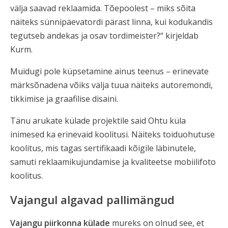
välja saavad reklaamida. Tõepoolest – miks sõita
näiteks sünnipäevatordi pärast linna, kui kodukandis
tegutseb andekas ja osav tordimeister?“ kirjeldab
Kurm.
Muidugi pole küpsetamine ainus teenus – erinevate
märksõnadena võiks välja tuua näiteks autoremondi,
tikkimise ja graafilise disaini.
Tänu arukate külade projektile said Ohtu küla
inimesed ka erinevaid koolitusi. Näiteks toiduohutuse
koolitus, mis tagas sertifikaadi kõigile läbinutele,
samuti reklaamikujundamise ja kvaliteetse mobiilifoto
koolitus.
Vajangul algavad pallimängud
Vajangu piirkonna külade
mureks on olnud see, et