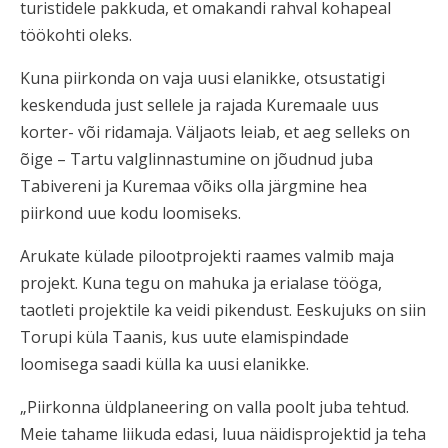
turistidele pakkuda, et omakandi rahval kohapeal
töökohti oleks.
Kuna piirkonda on vaja uusi elanikke, otsustatigi
keskenduda just sellele ja rajada Kuremaale uus
korter- või ridamaja. Väljaots leiab, et aeg selleks on
õige – Tartu valglinnastumine on jõudnud juba
Tabivereni ja Kuremaa võiks olla järgmine hea
piirkond uue kodu loomiseks.
Arukate külade pilootprojekti raames valmib maja
projekt. Kuna tegu on mahuka ja erialase tööga,
taotleti projektile ka veidi pikendust. Eeskujuks on siin
Torupi küla Taanis, kus uute elamispindade
loomisega saadi külla ka uusi elanikke.
„Piirkonna üldplaneering on valla poolt juba tehtud.
Meie tahame liikuda edasi, luua näidisprojektid ja teha