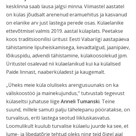
kesklinna saab lausa jalgsi minna. Viimastel aastatel
on külas jõudsalt arenenud eramuehitus ja kasvanud
on elanike arv just lastega perede osas. Külaelanike
ettevõtmisel valmis 2019. aastal külaplats. Peetakse
koos traditsioonilisi üritusi: Eesti Vabariigi aastapäeva
tähistamine lipuheiskamisega, kevadtalgud, jaanipäev,
lõikuspidu, advendi tähistamine, külakoosolekud jpm.
Üritustel osalevad nii külaelanikud kui ka külalised
Paide linnast, naaberküladest ja kaugemalt.
„Üheks meie küla oluliseks arengusuunaks on ka
väliskoostöö ja mainekujundus,“ tutvustab tegevust
külaseltsi juhatuse liige
Anneli Tumanski
. Teine
suund, millele samuti palju tähelepanu pööratakse, on
turvalisus, eriti lastega seotud liikluskasvatus.
Loomulikult kuulub turvalise külaelu juurde ka see, et
lume- ja libedatõrje tehtud oleks ning teid õigel ajal