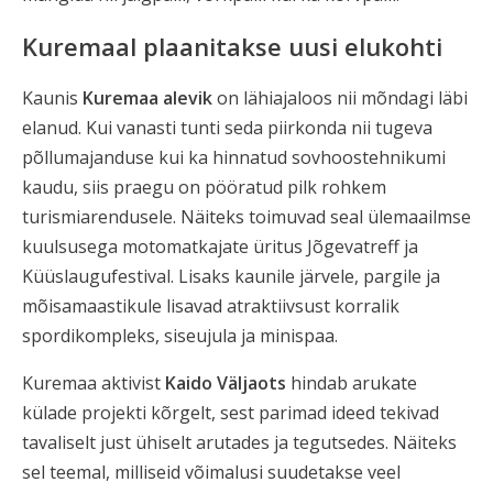
Kuremaal plaanitakse uusi elukohti
Kaunis
Kuremaa alevik
on lähiajaloos nii mõndagi läbi
elanud. Kui vanasti tunti seda piirkonda nii tugeva
põllumajanduse kui ka hinnatud sovhoostehnikumi
kaudu, siis praegu on pööratud pilk rohkem
turismiarendusele. Näiteks toimuvad seal ülemaailmse
kuulsusega motomatkajate üritus Jõgevatreff ja
Küüslaugufestival. Lisaks kaunile järvele, pargile ja
mõisamaastikule lisavad atraktiivsust korralik
spordikompleks, siseujula ja minispaa.
Kuremaa aktivist
Kaido Väljaots
hindab arukate
külade projekti kõrgelt, sest parimad ideed tekivad
tavaliselt just ühiselt arutades ja tegutsedes. Näiteks
sel teemal, milliseid võimalusi suudetakse veel