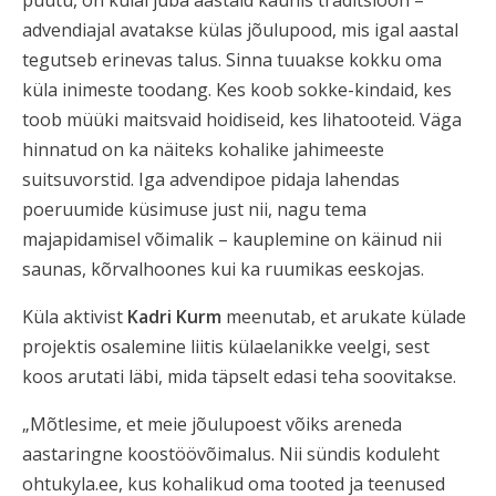
advendiajal avatakse külas jõulupood, mis igal aastal
tegutseb erinevas talus. Sinna tuuakse kokku oma
küla inimeste toodang. Kes koob sokke-kindaid, kes
toob müüki maitsvaid hoidiseid, kes lihatooteid. Väga
hinnatud on ka näiteks kohalike jahimeeste
suitsuvorstid. Iga advendipoe pidaja lahendas
poeruumide küsimuse just nii, nagu tema
majapidamisel võimalik – kauplemine on käinud nii
saunas, kõrvalhoones kui ka ruumikas eeskojas.
Küla aktivist
Kadri Kurm
meenutab, et arukate külade
projektis osalemine liitis külaelanikke veelgi, sest
koos arutati läbi, mida täpselt edasi teha soovitakse.
„Mõtlesime, et meie jõulupoest võiks areneda
aastaringne koostöövõimalus. Nii sündis koduleht
ohtukyla.ee, kus kohalikud oma tooted ja teenused