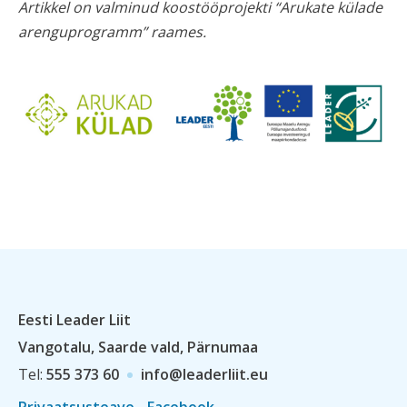
Artikkel on valminud koostööprojekti “Arukate külade
arenguprogramm” raames.
Eesti Leader Liit
Vangotalu, Saarde vald, Pärnumaa
Tel:
555 373 60
info@leaderliit.eu
Privaatsusteave
Facebook