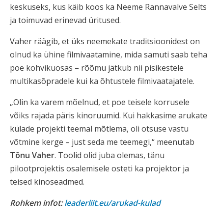
keskuseks, kus käib koos ka Neeme Rannavalve Selts
ja toimuvad erinevad üritused.
Vaher räägib, et üks neemekate traditsioonidest on
olnud ka ühine filmivaatamine, mida samuti saab teha
poe kohvikuosas – rõõmu jätkub nii pisikestele
multikasõpradele kui ka õhtustele filmivaatajatele.
„Olin ka varem mõelnud, et poe teisele korrusele
võiks rajada päris kinoruumid. Kui hakkasime arukate
külade projekti teemal mõtlema, oli otsuse vastu
võtmine kerge – just seda me teemegi,“ meenutab
Tõnu Vaher
. Toolid olid juba olemas, tänu
pilootprojektis osalemisele osteti ka projektor ja
teised kinoseadmed.
Rohkem infot:
leaderliit.eu/arukad-kulad