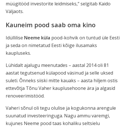
müügitööd investorite leidmiseks,“ selgitab Kaido
Väljaots.
Kauneim pood saab oma kino
Idüllilise
Neeme küla
pood-kohvik on tuntud üle Eesti
ja seda on nimetatud Eesti kõige ilusamaks
kaupluseks.
Lühidalt ajalugu meenutades – aastal 2014 oli 81
aastat tegutsenud külapood väsinud ja selle uksed
suleti. Õnneks siiski mitte kauaks – aasta hiljem ostis
ettevõtja Tõnu Vaher kauplusehoone ära ja algasid
renoveerimistööd.
Vaheri sõnul oli tegu olulise ja kogukonna arengule
suunatud investeeringuga. Nagu ammu varemgi,
kujunes Neeme pood taas kohaliku seltsielu