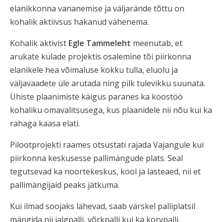
elanikkonna vananemise ja väljarände tõttu on
kohalik aktiivsus hakanud vähenema.
Kohalik aktivist
Egle Tammeleht
meenutab, et
arukate külade projektis osalemine tõi piirkonna
elanikele hea võimaluse kokku tulla, eluolu ja
väljavaadete üle arutada ning pilk tulevikku suunata.
Ühiste plaanimiste käigus paranes ka koostöö
kohaliku omavalitsusega, kus plaanidele nii nõu kui ka
rahaga kaasa elati.
Pilootprojekti raames otsustati rajada Vajangule kui
piirkonna keskusesse pallimängude plats. Seal
tegutsevad ka noortekeskus, kool ja lasteaed, nii et
pallimängijaid peaks jätkuma.
Kui ilmad soojaks lähevad, saab värskel palliplatsil
mängida nii jalgpalli, võrkpalli kui ka korvpalli.