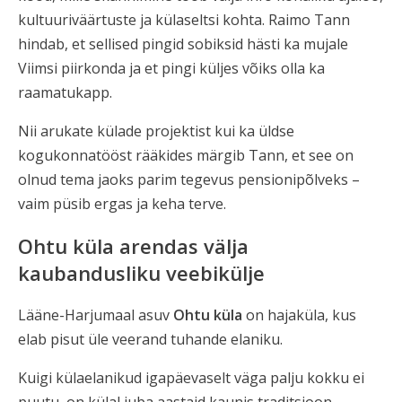
kultuuriväärtuste ja külaseltsi kohta. Raimo Tann
hindab, et sellised pingid sobiksid hästi ka mujale
Viimsi piirkonda ja et pingi küljes võiks olla ka
raamatukapp.
Nii arukate külade projektist kui ka üldse
kogukonnatööst rääkides märgib Tann, et see on
olnud tema jaoks parim tegevus pensionipõlveks –
vaim püsib ergas ja keha terve.
Ohtu küla arendas välja
kaubandusliku veebikülje
Lääne-Harjumaal asuv
Ohtu küla
on hajaküla, kus
elab pisut üle veerand tuhande elaniku.
Kuigi külaelanikud igapäevaselt väga palju kokku ei
puutu, on külal juba aastaid kaunis traditsioon –