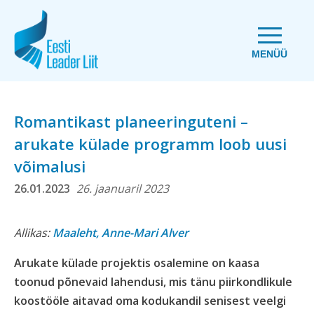
MENÜÜ
Romantikast planeeringuteni –
arukate külade programm loob uusi
võimalusi
26.01.2023
26. jaanuaril 2023
Allikas:
Maaleht,
Anne-Mari Alver
Arukate külade projektis osalemine on kaasa
toonud põnevaid lahendusi, mis tänu piirkondlikule
koostööle aitavad oma kodukandil senisest veelgi