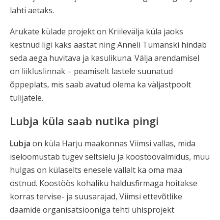
lahti aetaks.
Arukate külade projekt on Kriilevälja küla jaoks
kestnud ligi kaks aastat ning Anneli Tumanski hindab
seda aega huvitava ja kasulikuna. Välja arendamisel
on liikluslinnak – peamiselt lastele suunatud
õppeplats, mis saab avatud olema ka väljastpoolt
tulijatele.
Lubja küla saab nutika pingi
Lubja
on küla Harju maakonnas Viimsi vallas, mida
iseloomustab tugev seltsielu ja koostöövalmidus, muu
hulgas on külaselts enesele vallalt ka oma maa
ostnud. Koostöös kohaliku haldusfirmaga hoitakse
korras tervise- ja suusarajad, Viimsi ettevõtlike
daamide organisatsiooniga tehti ühisprojekt