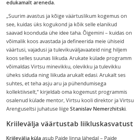
edukamalt areneda.
„Suurim avastus ja kõige väärtuslikum kogemus on
see, kuidas üks kogukond ja kõik selle elanikud
saavad koonduda ühe idee taha. Õigemini – kuidas on
võimalik koos avastada ja defineerida meie ühiseid
väärtusi, vajadusi ja tulevikuväljavaateid ning hiljem
koos selles suunas liikuda. Arukate külade programm
võimaldas Virtsu minevikku, olevikku ja tulevikku
üheks siduda ning liikuda arukalt edasi. Arukalt ses
suhtes, et teha asju aru ja pühendumisega
kollektiivselt,“ kirjeldab oma kogemust programmis
osalenud külade mentor, Virtsu kooli direktor ja Virtsu
Arenguseltsi juhatuse liige
Stanislav Nemerzhitski
.
Kriilevälja väärtustab liikluskasvatust
Kriilevälja küla
asub Paide linna lähedal – Paide