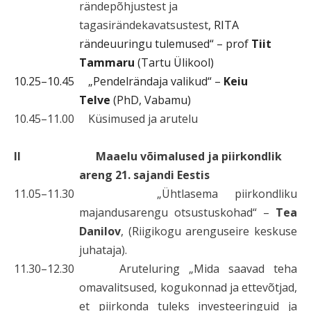
rändepõhjustest ja
tagasirändekavatsustest
, RITA
rändeuuringu tulemused“ – prof
Tiit
Tammaru
(Tartu Ülikool)
10.25–10.45 „Pendelrändaja valikud“ –
Keiu
Telve
(PhD, Vabamu)
10.45–11.00 Küsimused ja arutelu
II Maaelu võimalused ja piirkondlik
areng 21. sajandi Eestis
11.05–11.30
„Ühtlasema piirkondliku
majandusarengu otsustuskohad“ –
Tea
Danilov
, (Riigikogu arenguseire keskuse
juhataja).
11.30–12.30 Aruteluring „Mida saavad teha
omavalitsused, kogukonnad ja ettevõtjad,
et piirkonda tuleks investeeringuid ja