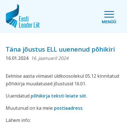
MENÜÜ
Täna jõustus ELL uuenenud põhikiri
16.01.2024
16. jaanuaril 2024
Eelmise aasta viimasel üldkoosolekul 05.12 kinnitatud
põhikirja muudatused jõustusid 16.01.
Uuendatud
põhikirja teksti leiate siit
.
Muutunud on ka meie
postiaadress
.
Lähem info: