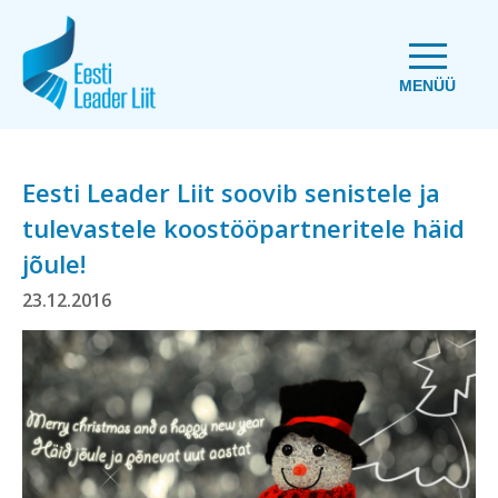
MENÜÜ
Eesti Leader Liit soovib senistele ja
tulevastele koostööpartneritele häid
jõule!
23.12.2016