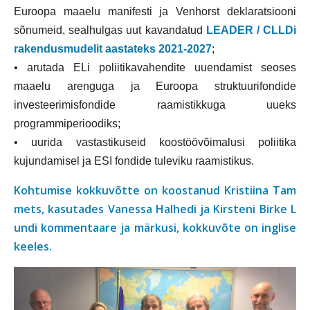
Euroopa maaelu manifesti ja Venhorst deklaratsiooni 
sõnumeid, sealhulgas uut kavandatud 
LEADER / CLLDi 
rakendusmudelit aastateks 2021-2027
; 
• arutada ELi poliitikavahendite uuendamist seoses 
maaelu arenguga ja Euroopa struktuurifondide 
investeerimisfondide raamistikkuga uueks 
programmiperioodiks;
• uurida vastastikuseid koostöövõimalusi poliitika 
kujundamisel ja ESI fondide tuleviku raamistikus.
Kohtumise kokkuvõtte on koostanud Kristiina Tam
mets, kasutades Vanessa Halhedi ja Kirsteni Birke L
undi kommentaare ja märkusi, kokkuvõte on inglise 
keeles.