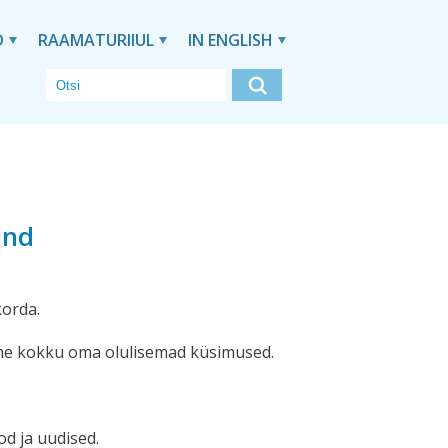
D
RAAMATURIIUL
IN ENGLISH
und
korda.
me kokku oma olulisemad küsimused.
od ja uudised.