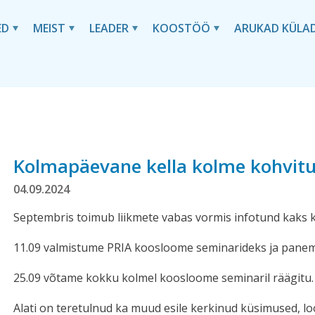
ED
MEIST
LEADER
KOOSTÖÖ
ARUKAD KÜLA
Kolmapäevane kella kolme kohvit
04.09.2024
Septembris toimub liikmete vabas vormis infotund kaks 
11.09 valmistume PRIA koosloome seminarideks ja pane
25.09 võtame kokku kolmel koosloome seminaril räägitu.
Alati on teretulnud ka muud esile kerkinud küsimused, lo