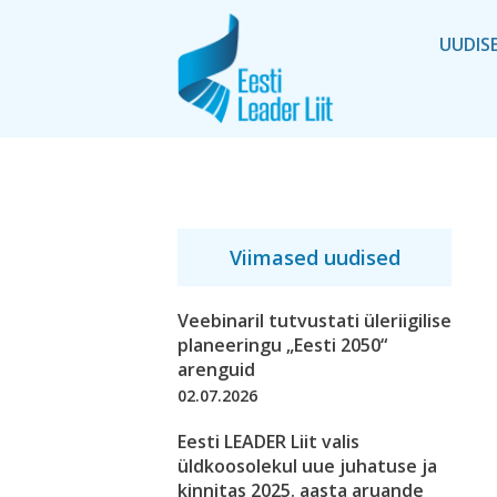
UUDIS
Viimased uudised
Veebinaril tutvustati üleriigilise
planeeringu „Eesti 2050“
arenguid
02.07.2026
Eesti LEADER Liit valis
üldkoosolekul uue juhatuse ja
kinnitas 2025. aasta aruande