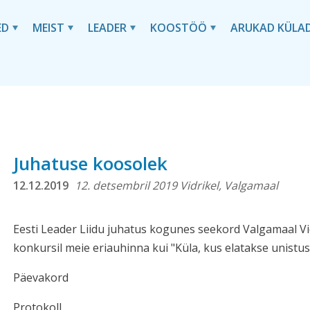
ED
MEIST
LEADER
KOOSTÖÖ
ARUKAD KÜLA
Juhatuse koosolek
12.12.2019
12. detsembril 2019 Vidrikel, Valgamaal
Eesti Leader Liidu juhatus kogunes seekord Valgamaal Vidr
konkursil meie eriauhinna kui "Küla, kus elatakse unistu
Päevakord
Protokoll