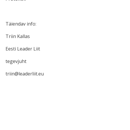
Täiendav info:
Triin Kallas
Eesti Leader Liit
tegevjuht
triin@leaderliit.eu