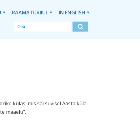
D
RAAMATURIIUL
IN ENGLISH
ike külas, mis sai suvisel Aasta küla
ste maaelu".