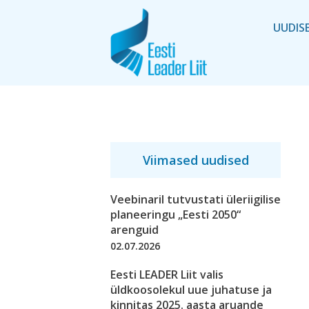
UUDIS
Viimased uudised
Veebinaril tutvustati üleriigilise
planeeringu „Eesti 2050“
arenguid
02.07.2026
Eesti LEADER Liit valis
üldkoosolekul uue juhatuse ja
kinnitas 2025. aasta aruande