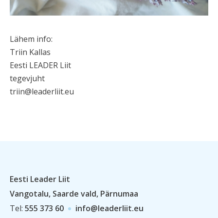
Lähem info:
Triin Kallas
Eesti LEADER Liit
tegevjuht
triin@leaderliit.eu
Eesti Leader Liit
Vangotalu, Saarde vald, Pärnumaa
Tel:
555 373 60
info@leaderliit.eu