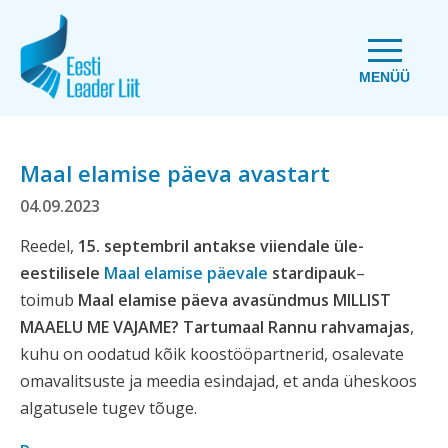
MENÜÜ
Maal elamise päeva avastart
04.09.2023
Reedel,
15. septembril antakse viiendale üle-
eestilisele
Maal elamise päevale
stardipauk
–
toimub
Maal elamise päeva avasündmus MILLIST
MAAELU ME VAJAME? Tartumaal Rannu rahvamajas
,
kuhu on oodatud kõik koostööpartnerid, osalevate
omavalitsuste ja meedia esindajad, et anda üheskoos
algatusele tugev tõuge.