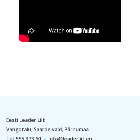
Eesti Leader Liit
Vangotalu, Saarde vald, Pärnumaa
Tel:
555 373 60
info@leaderliit.eu