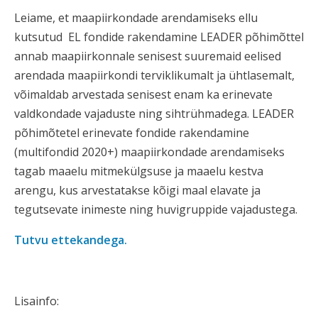
Leiame, et maapiirkondade arendamiseks ellu
kutsutud EL fondide rakendamine LEADER põhimõttel
annab maapiirkonnale senisest suuremaid eelised
arendada maapiirkondi terviklikumalt ja ühtlasemalt,
võimaldab arvestada senisest enam ka erinevate
valdkondade vajaduste ning sihtrühmadega. LEADER
põhimõtetel erinevate fondide rakendamine
(multifondid 2020+) maapiirkondade arendamiseks
tagab maaelu mitmekülgsuse ja maaelu kestva
arengu, kus arvestatakse kõigi maal elavate ja
tegutsevate inimeste ning huvigruppide vajadustega.
Tutvu ettekandega.
Lisainfo: