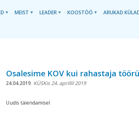
ED
MEIST
LEADER
KOOSTÖÖ
ARUKAD KÜLA
Osalesime KOV kui rahastaja töö
24.04.2019
KÜSKis 24. aprillil 2019
Uudis täiendamisel