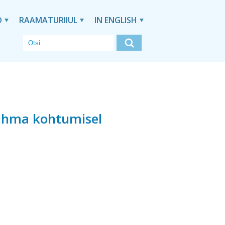
D
RAAMATURIIUL
IN ENGLISH
rühma kohtumisel