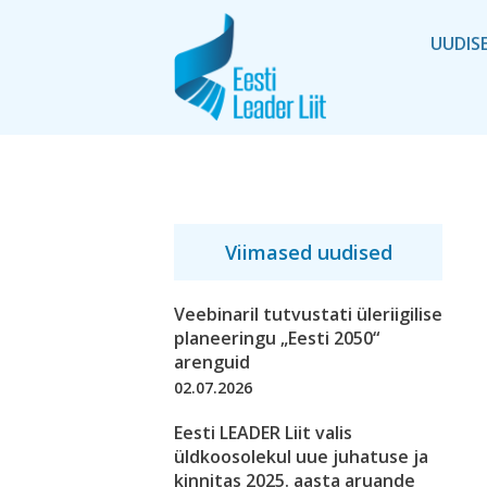
UUDIS
Viimased uudised
Veebinaril tutvustati üleriigilise
planeeringu „Eesti 2050“
arenguid
02.07.2026
Eesti LEADER Liit valis
üldkoosolekul uue juhatuse ja
kinnitas 2025. aasta aruande