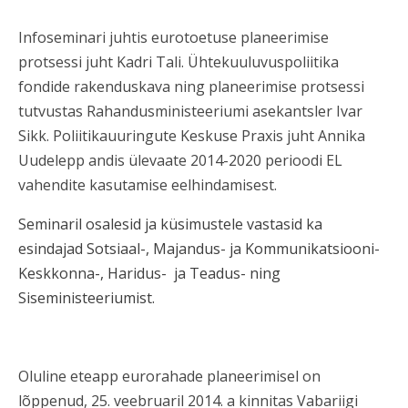
Infoseminari juhtis
eurotoetuse planeerimise
protsessi juht Kadri Tali. Ü
htekuuluvuspoliitika
fondide rakenduskava ning planeerimise protsessi
tutvustas Rahandusministeeriumi
asekantsler Ivar
Sikk. Poliitikauuringute Keskuse Praxis juht
Annika
Uudelepp andis ülevaate 2014-2020 perioodi EL
vahendite kasutamise eelhindamisest.
Seminaril osalesid ja küsimustele vastasid ka
esindajad Sotsiaal-, Majandus- ja Kommunikatsiooni-
Keskkonna-, Haridus- ja Teadus- ning
Siseministeeriumist.
Oluline eteapp eurorahade planeerimisel on
lõppenud, 25. veebruaril 2014. a kinnitas Vabariigi