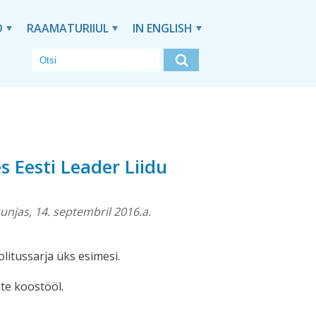
D
RAAMATURIIUL
IN ENGLISH
 Eesti Leader Liidu
njas, 14. septembril 2016.a.
itussarja üks esimesi.
ete koostööl.