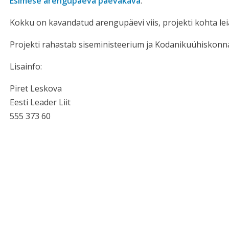
Esimese arengupäeva päevakava
.
Kokku on kavandatud arengupäevi viis, projekti kohta le
Projekti rahastab siseministeerium ja Kodanikuühiskonna
Lisainfo:
Piret Leskova
Eesti Leader Liit
555 373 60