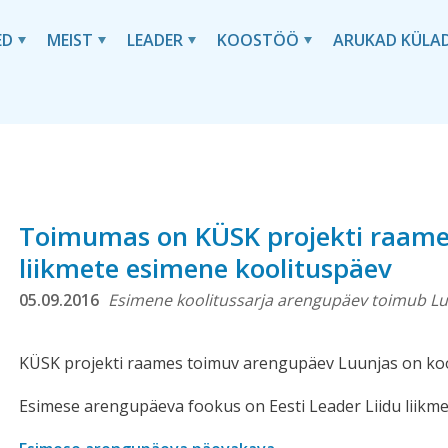
ED
MEIST
LEADER
KOOSTÖÖ
ARUKAD KÜLA
Toimumas on KÜSK projekti raames
liikmete esimene koolituspäev
05.09.2016
Esimene koolitussarja arengupäev toimub Luu
KÜSK projekti raames toimuv arengupäev Luunjas on kool
Esimese arengupäeva fookus on Eesti Leader Liidu liikm