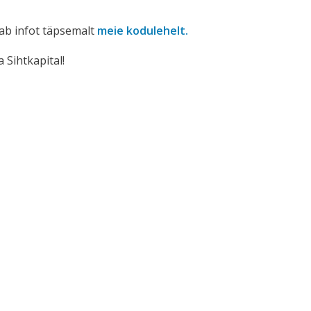
iab infot täpsemalt
meie kodulehelt.
 Sihtkapital!