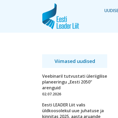
UUDIS
Viimased uudised
Veebinaril tutvustati üleriigilise
planeeringu „Eesti 2050“
arenguid
02.07.2026
Eesti LEADER Liit valis
üldkoosolekul uue juhatuse ja
kinnitas 2025. aasta aruande