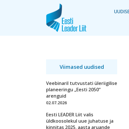
UUDIS
Viimased uudised
Veebinaril tutvustati üleriigilise
planeeringu „Eesti 2050“
arenguid
02.07.2026
Eesti LEADER Liit valis
üldkoosolekul uue juhatuse ja
kinnitas 2025. aasta aruande