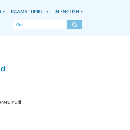
D
RAAMATURIIUL
IN ENGLISH
nd
eretulnud!