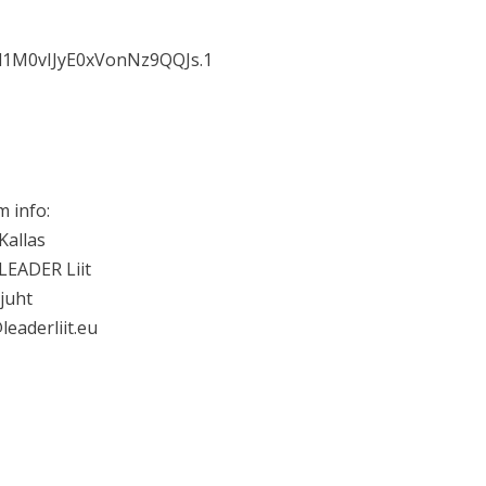
id1M0vIJyE0xVonNz9QQJs.1
m info:
 Kallas
 LEADER Liit
juht
leaderliit.eu