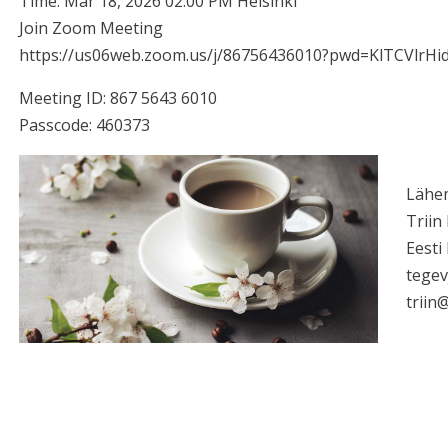
Time: Mar 18, 2026 02:00 PM Helsinki
Join Zoom Meeting
https://us06web.zoom.us/j/86756436010?pwd=KlTCVlrH
Meeting ID: 867 5643 6010
Passcode: 460373
Lähe
Triin
Eesti
tegev
triin@