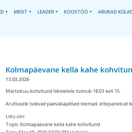
ED
MEIST
LEADER
KOOSTÖÖ
ARUKAD KÜLA
Kolmapäevane kella kahe kohvitu
13.03.2026
Märtsikuu kohvitund liikmetele toimub 18.03 kell 15.
Arutlusele tulevad päevakajalised teemad, ettepanekud t
Liitu siin:
Topic: Kolmapäevane kella kahe kohvitund