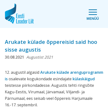
MENÜÜ
Arukate külade õppereisid said hoo
sisse augustis
30.08.2021
Augustist 2021
12. augustil algasid
Arukate külade arenguprogramm
is
osalevate kogukondade esindajate
külaskäigud
teistesse piirkondadesse. Augustis tehti ringsõite
Kagu-Eestis, Virumaal, Järvamaal, Viljandi- ja
Pärnumaal, ees seisab veel õppereis Harjumaale
16.-17. septembril.