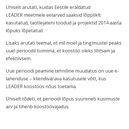
Ühiselt arutati, kuidas Eestile eraldatud
LEADER
meetmele eelarved saaksid lõppliklt
kasutatud, taotlejateni toodud ja projektid 2014 aasta
lõpuks lõpetatud.
Lisaks arutati teemal, et mil moel ja tingimustel peaks
uuel perioodil toimima, et koostöö oleks lihtsam ja
efektiivsem.
Uue perioodi peamine tehniline muudatus on uue e-
lahenduse – kliendivärava kasutusele võtt, kus
LEADER koostöös nõus toetama.
Ühiselt tõdeti, et perioodi lõpus suureneb küsimuste
arv ja tihenb koostöövajadus.