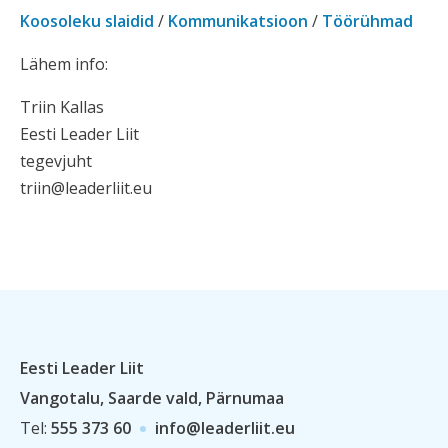
Koosoleku slaidid
/
Kommunikatsioon
/
Töörühmad
Lähem info:
Triin Kallas
Eesti Leader Liit
tegevjuht
triin@leaderliit.eu
Eesti Leader Liit
Vangotalu, Saarde vald, Pärnumaa
Tel:
555 373 60
info@leaderliit.eu