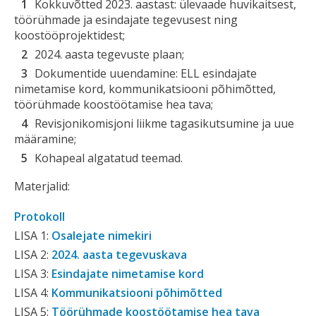
Kokkuvõtted 2023. aastast: ülevaade huvikaitsest,
töörühmade ja esindajate tegevusest ning
koostööprojektidest;
2024. aasta tegevuste plaan;
Dokumentide uuendamine: ELL esindajate
nimetamise kord, kommunikatsiooni põhimõtted,
töörühmade koostöötamise hea tava;
Revisjonikomisjoni liikme tagasikutsumine ja uue
määramine;
Kohapeal algatatud teemad.
Materjalid:
Protokoll
LISA 1:
Osalejate nimekiri
LISA 2:
2024. aasta tegevuskava
LISA 3:
Esindajate nimetamise kord
LISA 4:
Kommunikatsiooni põhimõtted
LISA 5:
Töörühmade koostöötamise hea tava