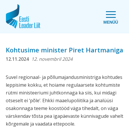
MENÜÜ
Kohtusime minister Piret Hartmaniga
12.11.2024
12. novembril 2024
Suvel regionaal- ja põllumajandusministriga kohtudes
leppisime kokku, et hoiame regulaarsete kohtumiste
rütmi ministeeriumi juhtkonnaga ka siis, kui midagi
otseselt ei ‘põle’. Ehkki maaelupoliitika ja analüüsi
osakonnaga teeme koostööd väga tihedalt, on väga
värskendav tõsta pea igapäevaste künnivagude vahelt
kõrgemale ja vaadata ettepoole.