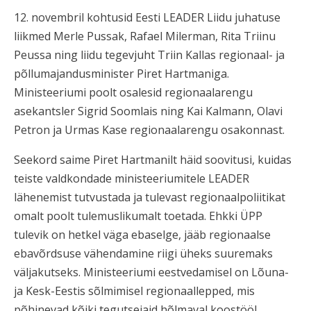
12. novembril kohtusid Eesti LEADER Liidu juhatuse
liikmed Merle Pussak, Rafael Milerman, Rita Triinu
Peussa ning liidu tegevjuht Triin Kallas regionaal- ja
põllumajandusminister Piret Hartmaniga.
Ministeeriumi poolt osalesid regionaalarengu
asekantsler Sigrid Soomlais ning Kai Kalmann, Olavi
Petron ja Urmas Kase regionaalarengu osakonnast.
Seekord saime Piret Hartmanilt häid soovitusi, kuidas
teiste valdkondade ministeeriumitele LEADER
lähenemist tutvustada ja tulevast regionaalpoliitikat
omalt poolt tulemuslikumalt toetada. Ehkki ÜPP
tulevik on hetkel väga ebaselge, jääb regionaalse
ebavõrdsuse vähendamine riigi üheks suuremaks
väljakutseks. Ministeeriumi eestvedamisel on Lõuna-
ja Kesk-Eestis sõlmimisel regionaallepped, mis
põhinevad kõiki tegutsejaid hõlmaval koostööl