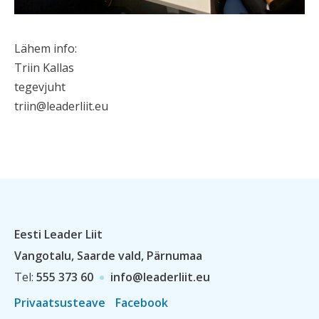
Lähem info:
Triin Kallas
tegevjuht
triin@leaderliit.eu
Eesti Leader Liit
Vangotalu, Saarde vald, Pärnumaa
Tel:
555 373 60
info@leaderliit.eu
Privaatsusteave
Facebook