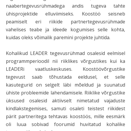
naabertegevusrühmadega andis tugeva tahte
ühisprojektide elluviimiseks. Koostöö seisneb
peamiselt eri riikide partnertegevusrühmade
vahelises teabe ja ideede kogumises selle kohta,
kuidas oleks võimalik paremini projekte juhtida.
Kohalikud LEADER tegevusrühmad osalesid eelmisel
programmperioodil nii riiklikes võrgustikes kui ka
LEADERi vaatluskeskuses. Koostöövõrgustike
tegevust saab tõhustada eeldusel, et selle
kasutegurid on selgelt läbi mõeldud ja suunatud
ühiste probleemide lahendamisele. Riiklike võrgustike
üksused osalesid aktiivselt nimetatud vajaduste
kindlakstegemises, samuti osaleti teistest riikidest
pärit partneritega tehtavas koostöös, mille eesmärk
oli luua sobivad foorumid huvitatud kohalike