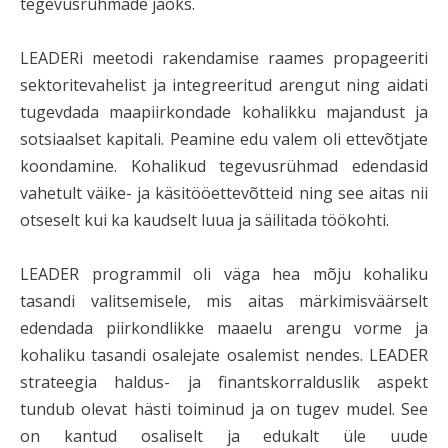
tegevusrühmade jaoks.
LEADERi meetodi rakendamise raames propageeriti
sektoritevahelist ja integreeritud arengut ning aidati
tugevdada maapiirkondade kohalikku majandust ja
sotsiaalset kapitali. Peamine edu valem oli ettevõtjate
koondamine. Kohalikud tegevusrühmad edendasid
vahetult väike- ja käsitööettevõtteid ning see aitas nii
otseselt kui ka kaudselt luua ja säilitada töökohti.
LEADER programmil oli väga hea mõju kohaliku
tasandi valitsemisele, mis aitas märkimisväärselt
edendada piirkondlikke maaelu arengu vorme ja
kohaliku tasandi osalejate osalemist nendes. LEADER
strateegia haldus- ja finantskorralduslik aspekt
tundub olevat hästi toiminud ja on tugev mudel. See
on kantud osaliselt ja edukalt üle uude