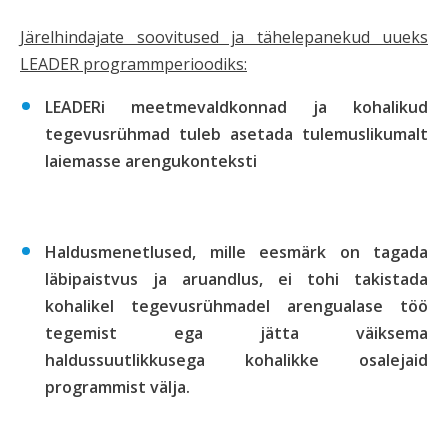
Järelhindajate soovitused ja tähelepanekud uueks
LEADER programmperioodiks:
LEADERi meetmevaldkonnad ja kohalikud
tegevusrühmad tuleb asetada tulemuslikumalt
laiemasse arengukonteksti
Haldusmenetlused, mille eesmärk on tagada
läbipaistvus ja aruandlus, ei tohi takistada
kohalikel tegevusrühmadel arengualase töö
tegemist ega jätta väiksema
haldussuutlikkusega kohalikke osalejaid
programmist välja.