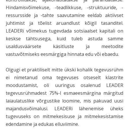
Hindamisvõimekuse, -teadlikkuse, -struktuuride, -
ressursside ja -tahte saavutamine eeldab aktiivset
juhtimist ja tõelist aruandlust kõigil tasanditel.
LEADERi võimekus tugevdada sotsiaalset kapitali on
keskse tähtsusega, kuid tuleb astuda samme
usaldusväärsete käsitluste ja meetodite
vastuvõtmiseks eesmärgiga hinnata edu või ebaedu.
Olgugi et praktiliselt mitte ükski kohalik tegevusrühm
ei nimetanud oma tegevuses otseselt klastrite
moodustamist, oli uuringus osalenud LEADER
tegevusrühmadest 75%-l esmaeesmärgina märgitud
laiaulatuslike võrgustike loomine, mis pakuvad uusi
majandusvõimalusi. LEADERi lähenemise üheks
tugevuseks on mitmekesisuse ja mitmekesistamise
edendamine ja edukas elluviimine.