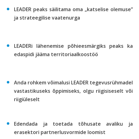
LEADER peaks säilitama oma „katselise olemuse”
ja strateegilise vaatenurga
LEADERi lähenemise põhieesmärgiks peaks ka
edaspidi jääma territoriaalkoostöö
Anda rohkem võimalusi LEADER tegevusrühmadel
vastastikuseks õppimiseks, olgu riigisiseselt või
riigiüleselt
Edendada ja toetada tõhusate avaliku ja
erasektori partnerlusvormide loomist