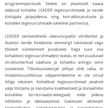
programmiperioodi. Sellele on peamiselt kaasa
aidanud kohalike LEADER tegevusrühmade ja nende
töötajate järjepidevus ning korraldusasutuste ja
kohalike tegevusrühmade vaheline partnerlus.
LEADER seireandmete üleeuroopalist võrdlemist ja
lisamist nende hindamise eesmärgil takistavad väga
tõsiselt süsteemsed puudused. Väga suur osa
kohalikest tegevusrühmadest teatas, et neil puuduvad
struktureeritud vaatluse ja kohaliku arengu seire
süsteemid. Tõendusmaterjali põhjal võib väita, et
hindamissuutlikkuse väljaarendamine ei ole olnud
kõige edukam. Kohalikud tegevusrühmad peaksid
välja töötama ja kasutama kvaliteetseid ja dünaamilisi
kohalikke territoriaalstrateegiaid, mida pideva
mõttetöö ja läbivaatamise tulemusel aktiivselt
kontrollitakse, ajakohastatakse ja parandatakse.