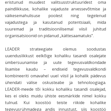
eristunud muudest valitsusstruktuuridest oma
paindlikkuse, kohalike vajaduste arvessevõtmise ja
väikesemahulisuse poolest ning tegelenud
vajadustega ja kasutanud potentsiaali, mida
suuremad ja traditsioonilisemal viisil juhitud
organisatsioonid on pidanud „kättesaamatuks”.
LEADER strateegiate olemus soodustas
uuenduslikkust eelkõige kohaliku tasandi osalejate
ümbersuunamise ja uute tegevusvaldkondade
lisamise kaudu – endiseid tegevusvaldkondi
kombineeriti omavahel uuel viisil ja kohalik pädevus
ühendati välise oskusteabe ja tehnoloogiaga.
LEADER-meede tõi kokku kohaliku tasandi osalejad,
kes ei oleks muidu ühiste eesmärkide nimel kokku
tulnud. Kui koostöö teiste riikide kohalike
tegevusrühmadega andis innustust, siis koostöö