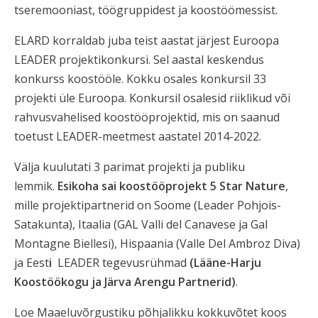
tseremooniast, töögruppidest ja koostöömessist.
ELARD korraldab juba teist aastat järjest Euroopa
LEADER projektikonkursi. Sel aastal keskendus
konkurss koostööle. Kokku osales konkursil 33
projekti üle Euroopa. Konkursil osalesid riiklikud või
rahvusvahelised koostööprojektid, mis on saanud
toetust LEADER-meetmest aastatel 2014-2022.
Välja kuulutati 3 parimat projekti ja publiku
lemmik.
Esikoha sai koostööprojekt 5 Star Nature
,
mille projektipartnerid on Soome (Leader Pohjois-
Satakunta), Itaalia (GAL Valli del Canavese ja Gal
Montagne Biellesi), Hispaania (Valle Del Ambroz Diva)
ja Eest
i
LEADER tegevusrühmad
(Lääne-Harju
Koostöökogu ja Järva Arengu Partnerid)
.
Loe Maaeluvõrgustiku põhjalikku kokkuvõtet koos