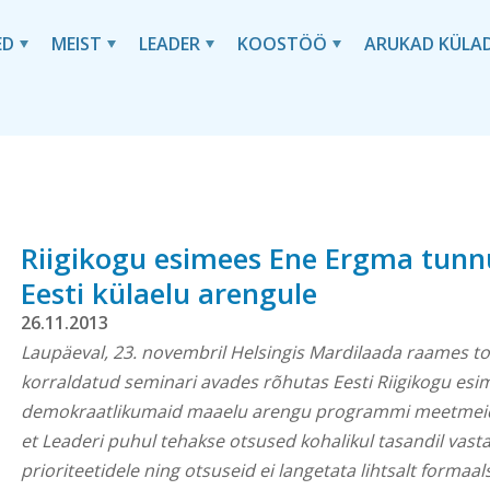
ED
MEIST
LEADER
KOOSTÖÖ
ARUKAD KÜLA
Riigikogu esimees Ene Ergma tunn
Eesti külaelu arengule
26.11.2013
Laupäeval, 23. novembril Helsingis Mardilaada raames to
korraldatud seminari avades rõhutas Eesti Riigikogu esi
demokraatlikumaid maaelu arengu programmi meetmeid.
et Leaderi puhul tehakse otsused kohalikul tasandil vastav
prioriteetidele ning otsuseid ei langetata lihtsalt formaals