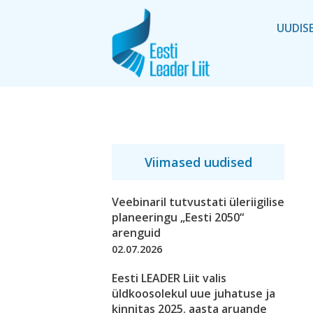
UUDIS
Viimased uudised
Veebinaril tutvustati üleriigilise
planeeringu „Eesti 2050“
arenguid
02.07.2026
Eesti LEADER Liit valis
üldkoosolekul uue juhatuse ja
kinnitas 2025. aasta aruande