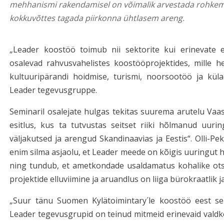
mehhanismi rakendamisel on võimalik arvestada rohkem k
kokkuvõttes tagada piirkonna ühtlasem areng.
„Leader koostöö toimub nii sektorite kui erinevate 
osalevad rahvusvahelistes koostööprojektides, mille h
kultuuripärandi hoidmise, turismi, noorsootöö ja kü
Leader tegevusgruppe.
Seminaril osalejate hulgas tekitas suurema arutelu Vaas
esitlus, kus ta tutvustas seitset riiki hõlmanud uuri
väljakutsed ja arengud Skandinaavias ja Eestis“. Olli-Pe
enim silma asjaolu, et Leader meede on kõigis uuringut h
ning tundub, et ametkondade usaldamatus kohalike ots
projektide elluviimine ja aruandlus on liiga bürokraatlik 
„Suur tänu Suomen Kylätoimintary´le koostöö eest sem
Leader tegevusgrupid on teinud mitmeid erinevaid vald