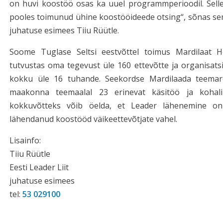
on huvi koostöö osas ka uuel programmperioodil. Selle
pooles toimunud ühine koostööideede otsing“, sõnas sem
juhatuse esimees Tiiu Rüütle.
Soome Tuglase Seltsi eestvõttel toimus Mardilaat He
tutvustas oma tegevust üle 160 ettevõtte ja organisatsi
kokku üle 16 tuhande. Seekordse Mardilaada teemare
maakonna teemaalal 23 erinevat käsitöö ja kohalik
kokkuvõtteks võib öelda, et Leader lähenemine on 
lähendanud koostööd väikeettevõtjate vahel.
Lisainfo:
Tiiu Rüütle
Eesti Leader Liit
juhatuse esimees
tel:
53 029100