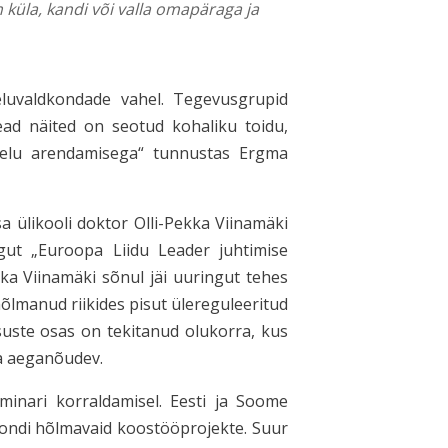
üla, kandi või valla omapäraga ja
eluvaldkondade vahel. Tegevusgrupid
ead näited on seotud kohaliku toidu,
laelu arendamisega“ tunnustas Ergma
a ülikooli doktor Olli-Pekka Viinamäki
ngut „Euroopa Liidu Leader juhtimise
kka Viinamäki sõnul jäi uuringut tehes
õlmanud riikides pisut ülereguleeritud
uste osas on tekitanud olukorra, kus
ja aeganõudev.
inari korraldamisel. Eesti ja Soome
kondi hõlmavaid koostööprojekte. Suur