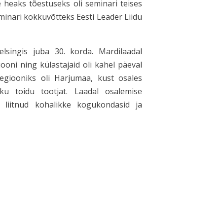
 heaks tõestuseks oli seminari teises
inari kokkuvõtteks Eesti Leader Liidu
lsingis juba 30. korda. Mardilaadal
ooni ning külastajaid oli kahel päeval
giooniks oli Harjumaa, kust osales
u toidu tootjat. Laadal osalemise
liitnud kohalikke kogukondasid ja