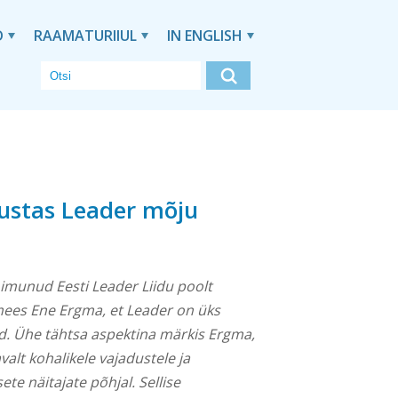
D
RAAMATURIIUL
IN ENGLISH
ustas Leader mõju
imunud Eesti Leader Liidu poolt
mees Ene Ergma, et Leader on üks
 Ühe tähtsa aspektina märkis Ergma,
alt kohalikele vajadustele ja
ete näitajate põhjal. Sellise