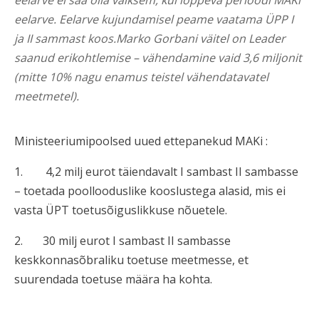
eelarve ei saa olla väiksem, kui lõppeva perioodi MAKi
eelarve. Eelarve kujundamisel peame vaatama ÜPP I
ja II sammast koos.Marko Gorbani väitel on Leader
saanud erikohtlemise – vähendamine vaid 3,6 miljonit
(mitte 10% nagu enamus teistel vähendatavatel
meetmetel).
Ministeeriumipoolsed uued ettepanekud MAKi :
1. 4,2 milj eurot täiendavalt I sambast II sambasse
– toetada poollooduslike kooslustega alasid, mis ei
vasta ÜPT toetusõiguslikkuse nõuetele.
2. 30 milj eurot I sambast II sambasse
keskkonnasõbraliku toetuse meetmesse, et
suurendada toetuse määra ha kohta.