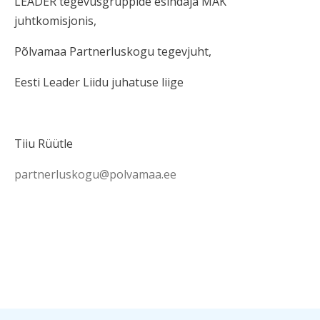
LEADER tegevusgruppide esindaja MAK
juhtkomisjonis,
Põlvamaa Partnerluskogu tegevjuht,
Eesti Leader Liidu juhatuse liige
Tiiu Rüütle
partnerluskogu
@polvamaa.ee